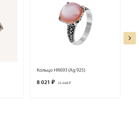
Кольцо HR693 (Ag 925)
8 021 ₽
7 
13 368 ₽