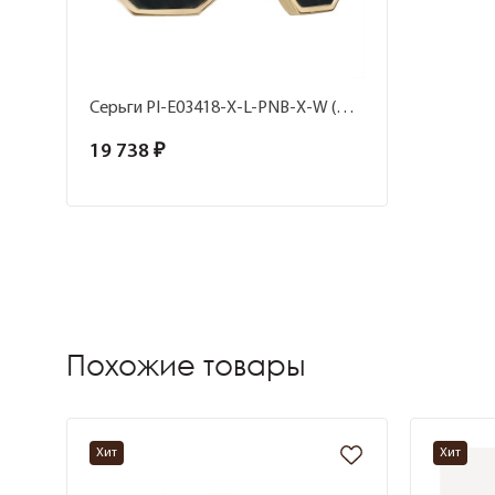
Серьги PI-E03418-X-L-PNB-X-W (Ag 925)
19 738 ₽
Похожие товары
Хит
Хит