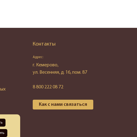
Контакты
Адрес:
г. Кемерово,
ул. Весенняя, д. 16, пом. 87
8 800 222 08 72
ных
Как с нами связаться
ть
ить