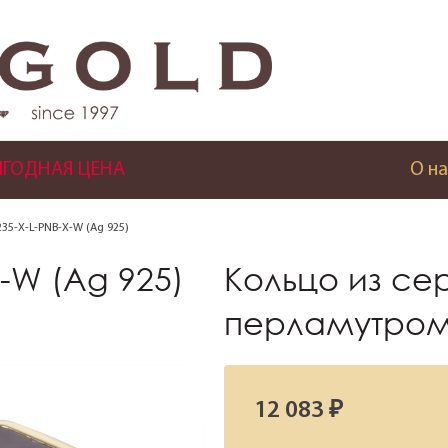
ГОДНАЯ ЦЕНА
О на
235-X-L-PNB-X-W (Ag 925)
X-W (Ag 925)
Кольцо из се
перламутром
12 083 ₽