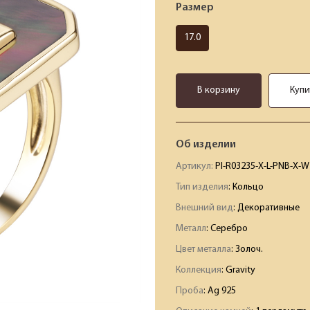
Размер
17.0
В корзину
Купи
Об изделии
Артикул:
PI-R03235-X-L-PNB-X-W
Тип изделия
: Кольцо
Внешний вид
: Декоративные
Металл
: Серебро
Цвет металла
: Золоч.
Коллекция
: Gravity
Проба
: Ag 925