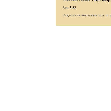
Описание камней
:
1 перламутр
Вес
:
5.62
Изделие может отличаться от п