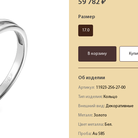
59 782 ₽
Размер
17.0
В корзину
Купи
Об изделии
Артикул:
11923-256-27-00
Тип изделия
: Кольцо
Внешний вид
: Декоративные
Металл
: Золото
Цвет металла
: Бел.
Проба
: Au 585