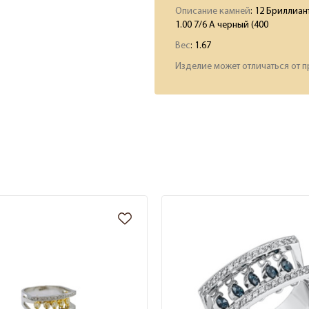
Описание камней
:
12 Бриллиант
1.00 7/6 А черный (400
Вес
:
1.67
Изделие может отличаться от п