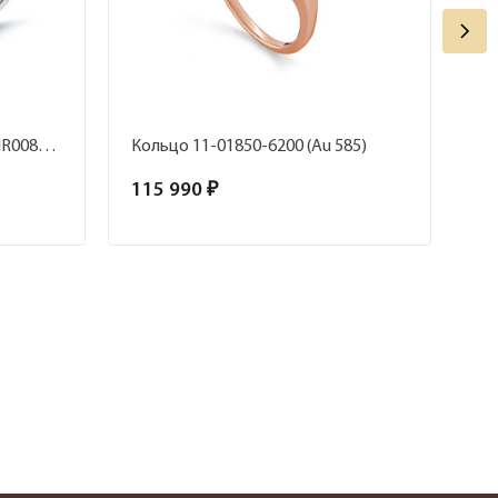
Кольцо AR314-WGBDWD/ PIR0087128 (Au 750)
Кольцо 11-01850-6200 (Au 585)
Ко
115 990 ₽
60