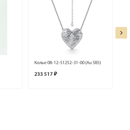
Колье 08-12-51252-31-00 (Au 585)
По
233 517 ₽
8 