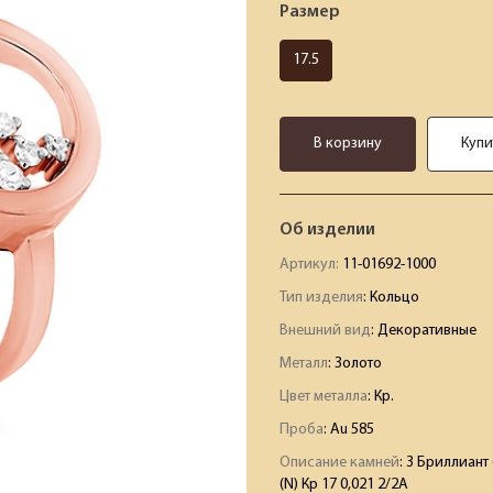
Размер
17.5
В корзину
Купи
Об изделии
Артикул:
11-01692-1000
Тип изделия
: Кольцо
Внешний вид
: Декоративные
Металл
: Золото
Цвет металла
: Кр.
Проба
: Au 585
Описание камней
:
3 Бриллиант (
(N) Кр 17 0,021 2/2А