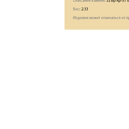
Описание камней
:
32 Бр Кр-57 0
Вес
:
2.33
Изделие может отличаться от п