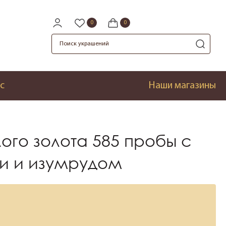
с
Наши магазины
лого золота 585 пробы с
и и изумрудом