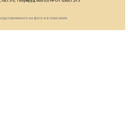
,10ct 3-5, 1 Изумруд обл (O) НРО-Г 0,65ct 2-Г3
редставленного на фото и в описании