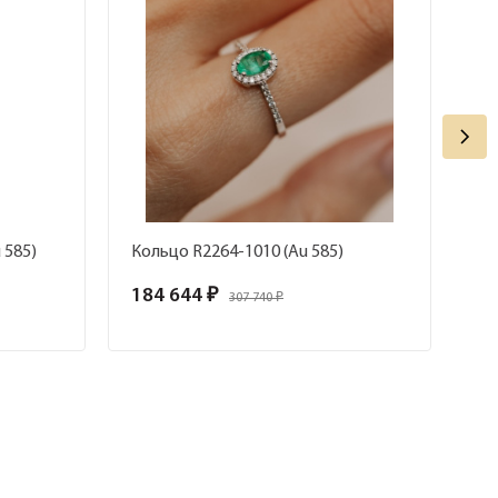
 585)
Кольцо R2264-1010 (Au 585)
Ко
184 644 ₽
18
307 740 ₽