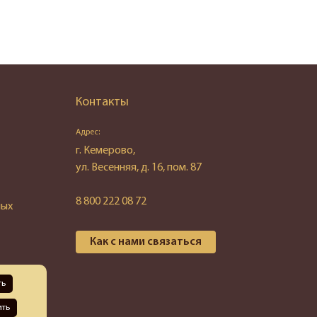
Контакты
Адрес:
г. Кемерово,
ул. Весенняя, д. 16, пом. 87
8 800 222 08 72
ных
Как с нами связаться
ть
ить