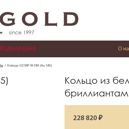
ГОДНАЯ ЦЕНА
О на
бы
Кольцо OZSRP-W-EM (Au 585)
5)
Кольцо из бе
бриллиантам
228 820 ₽