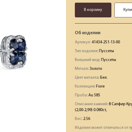
В корзину
Купи
Об изделии
Артикул:
41434-251-13-00
Тип изделия
: Пуссеты
Внешний вид
: Пуссеты
Металл
: Золото
Цвет металла
: Бел.
Коллекция
: Fiore
Проба
: Au 585
Описание камней
:
8 Сапфир Круг
(2,00-2,99) 0.080ct,
Вес
:
2.56
Изделие может отличаться от п