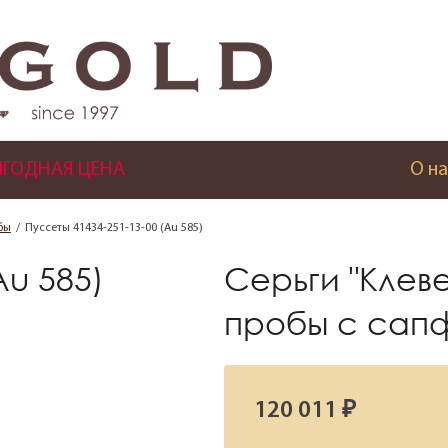
ГОДНАЯ ЦЕНА
О на
бы
Пуссеты 41434-251-13-00 (Au 585)
Au 585)
Серьги "Клеве
пробы с сап
120 011 ₽