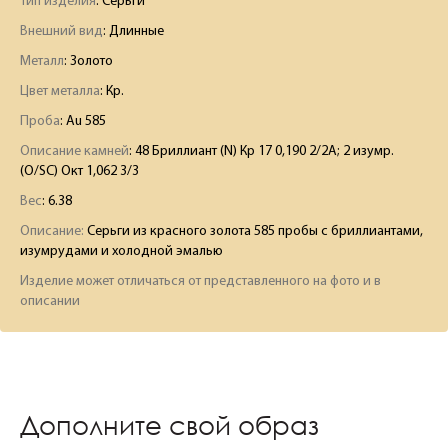
Тип изделия
: Серьги
Внешний вид
: Длинные
Металл
: Золото
Цвет металла
: Кр.
Проба
: Au 585
Описание камней
:
48 Бриллиант (N) Кр 17 0,190 2/2А; 2 изумр.
(O/SC) Окт 1,062 3/3
Вес
:
6.38
Описание:
Серьги из красного золота 585 пробы с бриллиантами,
изумрудами и холодной эмалью
Изделие может отличаться от представленного на фото и в
описании
Дополните свой образ