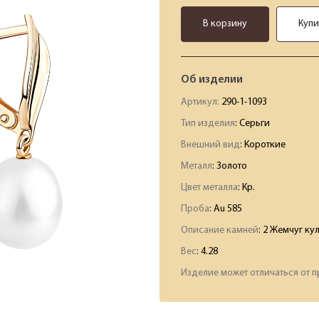
В корзину
Купи
Об изделии
Артикул:
290-1-1093
Тип изделия
: Серьги
Внешний вид
: Короткие
Металл
: Золото
Цвет металла
: Кр.
Проба
: Au 585
Описание камней
:
2 Жемчуг ку
Вес
:
4.28
Изделие может отличаться от п