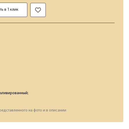
ть в 1 клик
льтивированный;
редставленного на фото и в описании