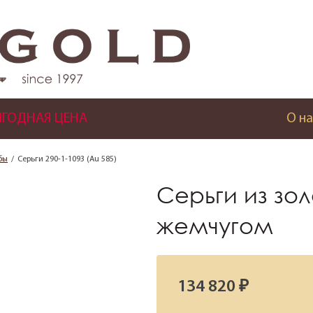
ГОДНАЯ ЦЕНА
О на
бы
Серьги 290-1-1093 (Au 585)
)
Серьги из зол
жемчугом
134 820 ₽