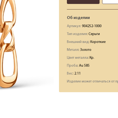
Об изделии
Артикул:
904252-1000
Тип изделия
: Серьги
Внешний вид
: Короткие
Металл
: Золото
Цвет металла
: Кр.
Проба
: Au 585
Вес
:
2.11
Изделие может отличаться от п