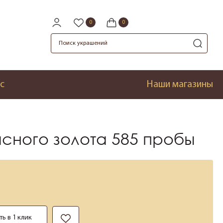
с
Наши магазины
асного золота 585 пробы
ть в 1 клик