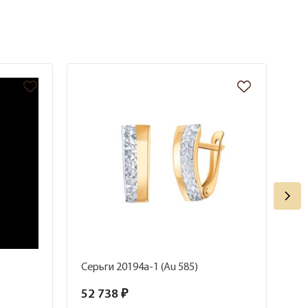
Серьги 20194а-1 (Au 585)
Се
52 738 ₽
11