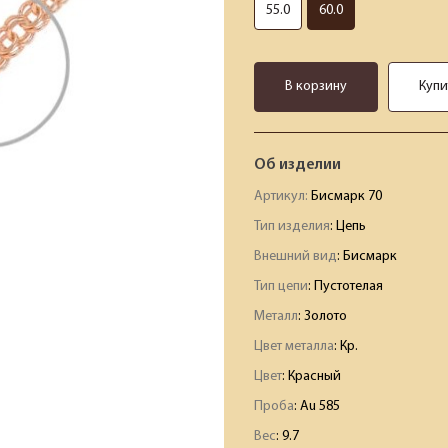
55.0
60.0
В корзину
Купи
Об изделии
Артикул:
Бисмарк 70
Тип изделия
: Цепь
Внешний вид
: Бисмарк
Тип цепи
: Пустотелая
Металл
: Золото
Цвет металла
: Кр.
Цвет
: Красный
Проба
: Au 585
Вес
:
9.7