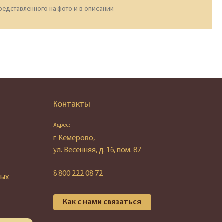
редставленного на фото и в описании
Контакты
Адрес:
г. Кемерово,
ул. Весенняя, д. 16, пом. 87
8 800 222 08 72
ных
Как с нами связаться