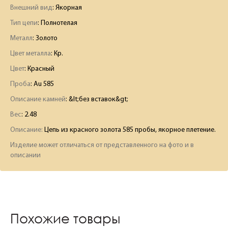
Внешний вид
: Якорная
Тип цепи
: Полнотелая
Металл
: Золото
Цвет металла
: Кр.
Цвет
: Красный
Проба
: Au 585
Описание камней
:
&lt;без вставок&gt;
Вес
:
2.48
Описание:
Цепь из красного золота 585 пробы, якорное плетение.
Изделие может отличаться от представленного на фото и в
описании
Похожие товары