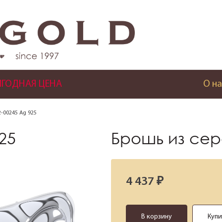
ГОДНАЯ ЦЕНА
О на
-00245 Ag 925
25
Брошь из сер
4 437 ₽
В корзину
Купи