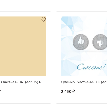
Сувенир Счастье Б-040 (Ag 925) Брошь-значок Лошадь
₽
2 450 ₽