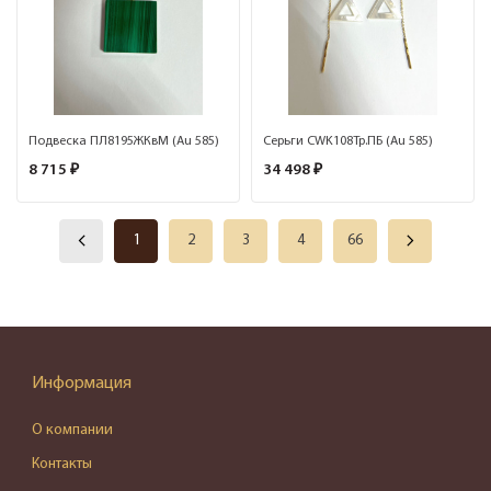
Подвеска ПЛ8195ЖКвМ (Au 585)
Серьги CWK108Тр.ПБ (Au 585)
8 715 ₽
34 498 ₽
1
2
3
4
66
Информация
О компании
Контакты