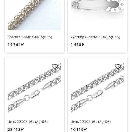
Браслет 305003306р (Ag 925)
Сувенир Счастье Б-002 (Ag 925)
14 761 ₽
1 470 ₽
Цепь 905002108р (Ag 925)
Цепь 905002105р (Ag 925)
28 413 ₽
10 119 ₽