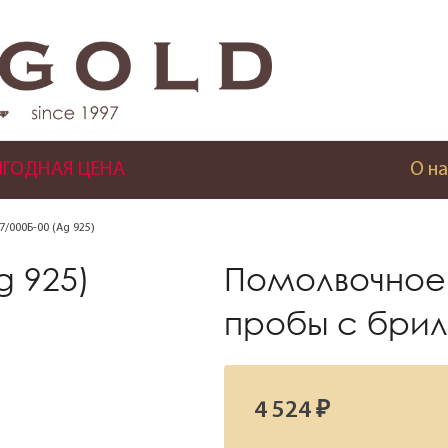
ГОДНАЯ ЦЕНА
О на
7/000Б-00 (Ag 925)
g 925)
Помолвочное 
пробы с бри
4 524 ₽