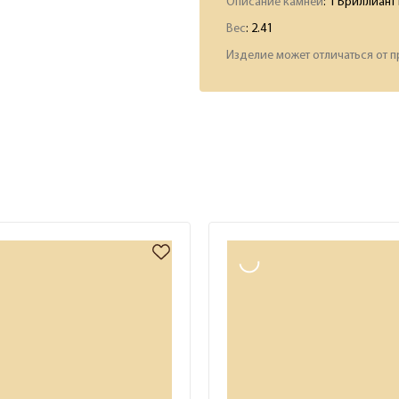
Описание камней
:
1 Бриллиант 
Вес
:
2.41
Изделие может отличаться от п