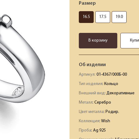
Размер
16.5
17.5
19.0
В корзину
Купи
Об изделии
Артикул:
01-4367/000Б-00
Тип изделия
: Кольцо
Внешний вид
: Декоративные
Металл
: Серебро
Цвет металла
: Родир.
Коллекция
: Wish
Проба
: Ag 925