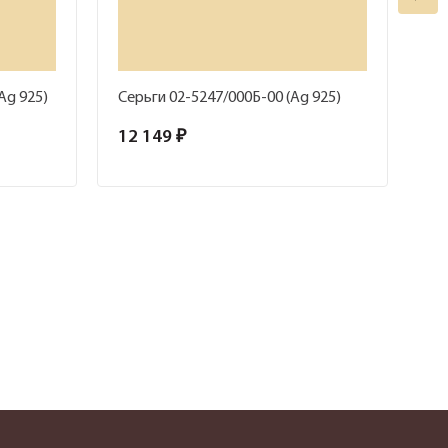
Ag 925)
Серьги 02-5247/000Б-00 (Ag 925)
Ко
12 149 ₽
7 