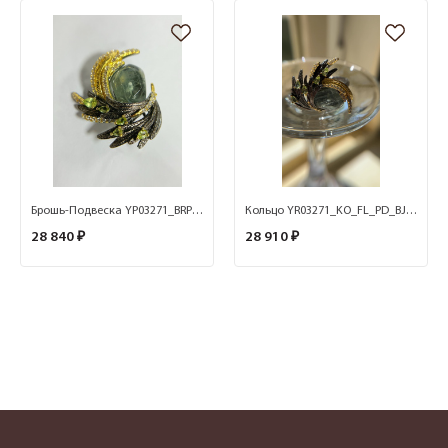
Брошь-Подвеска YP03271_BRP_FL_PD_BJ (Ag 925)
Кольцо YR03271_KO_FL_PD_BJ (Ag 925)
28 840 ₽
28 910 ₽