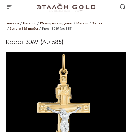
Главная
Каталог
Ювелирные изделия
Металл
Золото
Золото 585 пробы
Крест 3069 (Au 585)
Крест 3069 (Au 585)