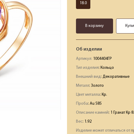
18.0
В корзину
Купи
Об изделии
Артикул:
1004404ГР
Тип изделия
: Кольцо
Внешний вид
: Декоративные
Металл
: Золото
Цвет металла
: Кр.
Проба
: Au 585
Описание камней
:
1 Гранат Кр 8
Вес
:
1.92
Изделие может отличаться от п