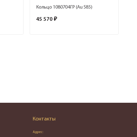
Кольцо 1080704ГР (Au 585)
Ко
45 570 ₽
36
Контакты
Адрес: